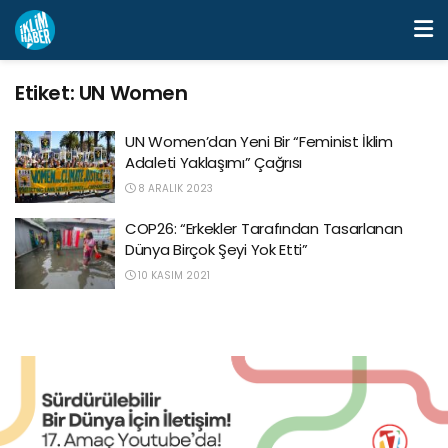
Etiket:
UN Women
UN Women’dan Yeni Bir “Feminist İklim
Adaleti Yaklaşımı” Çağrısı
8 ARALIK 2023
COP26: “Erkekler Tarafından Tasarlanan
Dünya Birçok Şeyi Yok Etti”
10 KASIM 2021