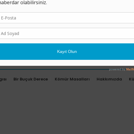
gısı
Bir Buçuk Derece
Kömür Masalları
Hakkımızda
K