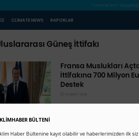
Türkiye’de İklim Değişlikliği
IZ
CLIMATE NEWS
RAPORLAR
luslararası Güneş İttifakı
Fransa Muslukları Açtı
İttifakına 700 Milyon Eu
Destek
14 MART 2018
Fransa Cumhurbaşkanı Emmanuel M
Uluslararası Güneş İttifakı’nın (ISA) e
yaptığı konuşmasında Fransa’nın or
700 milyon euro vereceğini açıkladı.
böylece ...