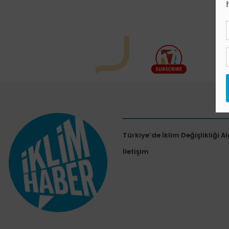
Türkiye’de İklim Değişlikliği Al
İletişim