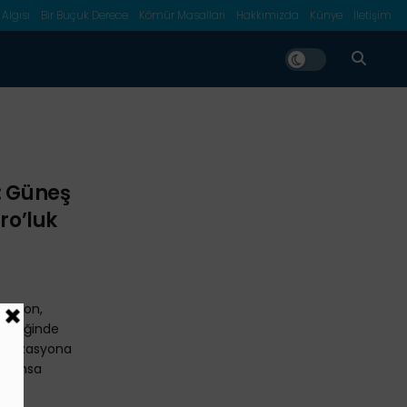
 Algısı
Bir Buçuk Derece
Kömür Masalları
Hakkımızda
Künye
İletişim
: Güneş
ro’luk
acron,
tkinliğinde
ganizasyona
 Fransa