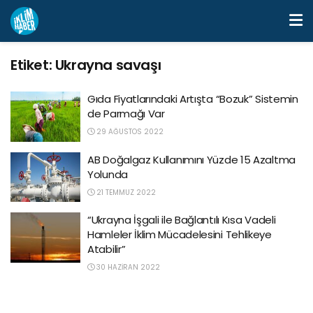
Etiket:
Ukrayna savaşı
Gıda Fiyatlarındaki Artışta “Bozuk” Sistemin
de Parmağı Var
29 AĞUSTOS 2022
AB Doğalgaz Kullanımını Yüzde 15 Azaltma
Yolunda
21 TEMMUZ 2022
“Ukrayna İşgali ile Bağlantılı Kısa Vadeli
Hamleler İklim Mücadelesini Tehlikeye
Atabilir”
30 HAZIRAN 2022