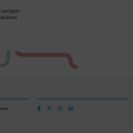
 seragazı
ikalarını
ünye