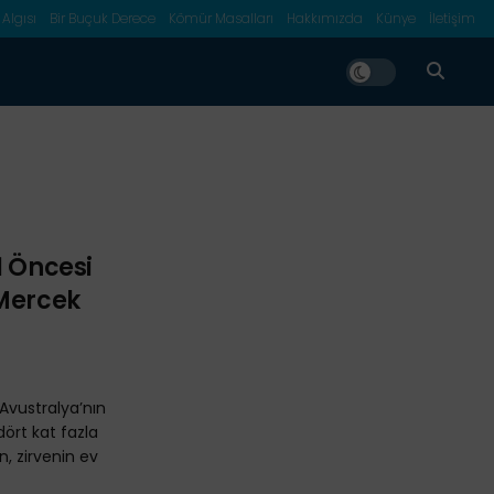
 Algısı
Bir Buçuk Derece
Kömür Masalları
Hakkımızda
Künye
İletişim
1 Öncesi
 Mercek
Avustralya’nın
 dört kat fazla
n, zirvenin ev