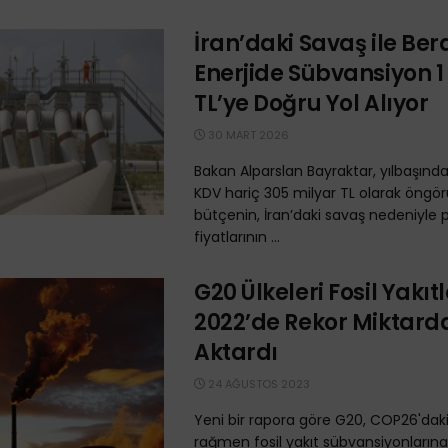
İran’daki Savaş ile Be
Enerjide Sübvansiyon 1 
TL’ye Doğru Yol Alıyor
30 MART 2026
Bakan Alparslan Bayraktar, yılbaşında
KDV hariç 305 milyar TL olarak öngör
bütçenin, İran’daki savaş nedeniyle p
fiyatlarının ...
G20 Ülkeleri Fosil Yakıt
2022’de Rekor Miktard
Aktardı
24 AĞUSTOS 2023
Yeni bir rapora göre G20, COP26'daki
rağmen fosil yakıt sübvansiyonlarına 