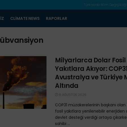
Türkiye’de İklim Değişlikliği
IZ
CLIMATE NEWS
RAPORLAR
sübvansiyon
Milyarlarca Dolar Fosil
Yakıtlara Akıyor: COP3
Avustralya ve Türkiye
Altında
6 AĞUSTOS 2026
COP31 müzakerelerinin başkanı olan 
fosil yakıtlara yenilenebilir enerjiden
devlet desteği verdiği ortaya çıkarke
sahibi ...