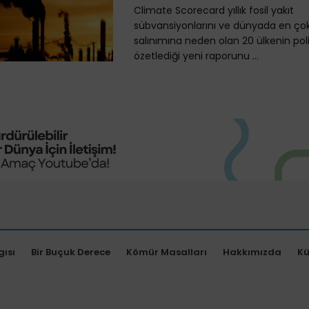
Climate Scorecard yıllık fosil yakıt
sübvansiyonlarını ve dünyada en çok
salınımına neden olan 20 ülkenin polit
özetlediği yeni raporunu ...
gısı
Bir Buçuk Derece
Kömür Masalları
Hakkımızda
K