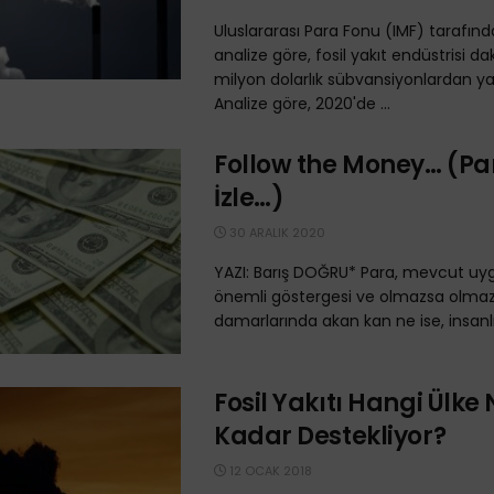
Uluslararası Para Fonu (IMF) tarafın
analize göre, fosil yakıt endüstrisi da
milyon dolarlık sübvansiyonlardan ya
Analize göre, 2020'de ...
Follow the Money… (Pa
İzle…)
30 ARALIK 2020
YAZI: Barış DOĞRU* Para, mevcut uyg
önemli göstergesi ve olmazsa olmazı
damarlarında akan kan ne ise, insanlık
Fosil Yakıtı Hangi Ülke
Kadar Destekliyor?
12 OCAK 2018