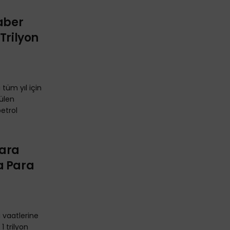
raber
Trilyon
 tüm yıl için
ülen
etrol
lara
a Para
 vaatlerine
1 trilyon