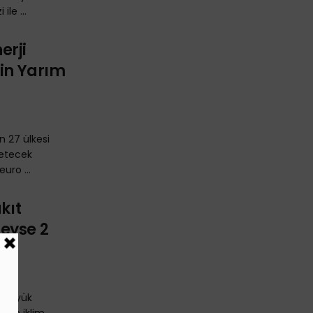
ile ...
erji
çin Yarım
n 27 ülkesi
fletecek
uro ...
kıt
eyse 2
ki büyük