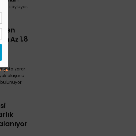
teğin iklim
ğunu söylüyor.
eren
En Az 1.8
 hayata zarar
 yok oluşunu
 bulunuyor.
si
rlık
alanıyor