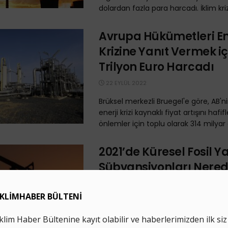
dolardan fazla para harcadı. İklim krizi 
Avrupa Hükümetleri En
Krizine Yanıt Vermek i
Trilyon Euro Harcadı
22 EYLÜL 2022
Brüksel merkezli Bruegel'e göre, AB'ni
enerji krizi kaynaklı fiyat artışını hafi
önlemler için toplu olarak 314 milyar e
2021’de Küresel Fosil Ya
Sübvansiyonları Nered
Katına Çıktı
2 EYLÜL 2022
Uluslararası Enerji Ajansı, endüstride