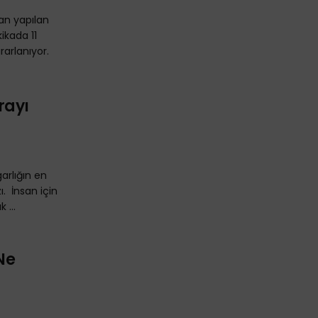
dan yapılan
kikada 11
rarlanıyor.
rayı
arlığın en
. İnsan için
 ...
 Ne