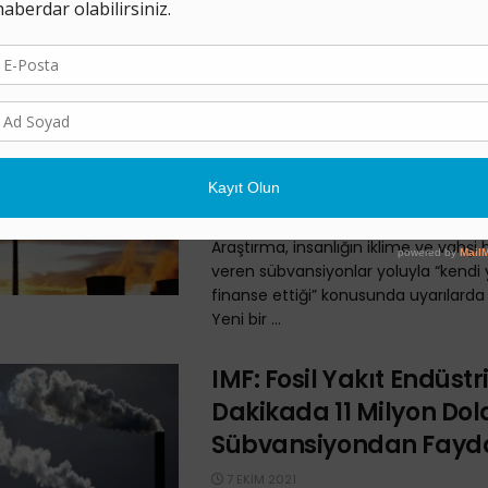
kârların ortasında, fosil yakıtlara des
kriziyle mücadele için “barikat” oldu
Fosil yakıtlar için ...
Dünya Doğaya Zarar V
Sübvansiyonlara Yılda 
Trilyon Dolar Ayırıyor
18 ŞUBAT 2022
Araştırma, insanlığın iklime ve vahşi
veren sübvansiyonlar yoluyla “kendi
finanse ettiği” konusunda uyarılarda
Yeni bir ...
IMF: Fosil Yakıt Endüstri
Dakikada 11 Milyon Dola
Sübvansiyondan Fayd
7 EKIM 2021