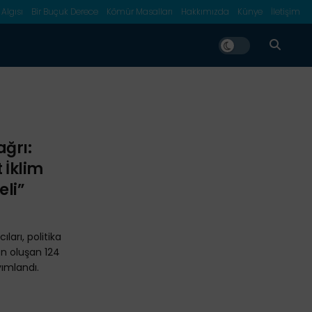
 Algısı
Bir Buçuk Derece
Kömür Masalları
Hakkımızda
Künye
İletişim
ğrı:
 İklim
li”
ıları, politika
en oluşan 124
yımlandı.