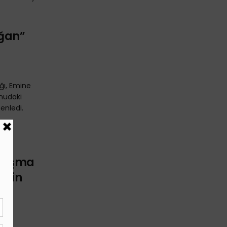
ğan”
ğı, Emine
onudaki
zenledi.
üm
alışma
 için