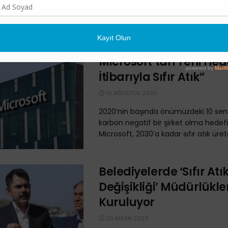
WWF-Türkiye'nin Gaziantep'te Şahi
Belediyesi işbirliği ile gerçekleştirec
Geri Dönüşüm İşçileri için Yenilikçi İş
projesi, hem kaynağında ayrıştırılmış .
Microsoft’tan Yeni Hed
İtibarıyla Sıfır Atık”
10 AĞUSTOS 2020
2020’nin başında önümüzdeki 10 sen
karbon negatif bir şirket olma hedefi
Microsoft, 2030’a kadar sıfır atık ürete
Belediyelerde ‘Sıfır Atık
Değişikliği’ Müdürlükle
Kuruluyor
20 NISAN 2020