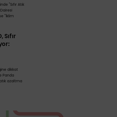
de "Sıfır Atık
 Dairesi
se "İklim
 Sıfır
yor:
ğine dikkat
ue Panda
 atık azaltma