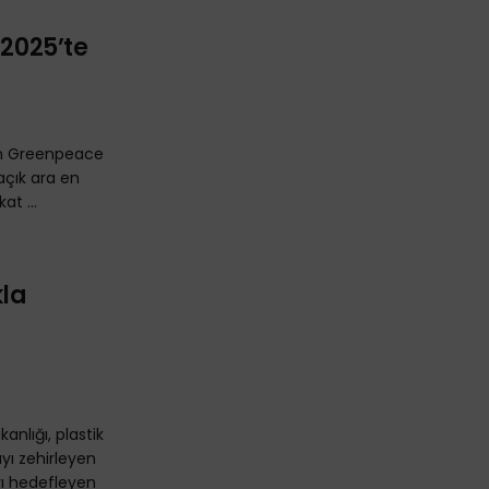
 2025’te
yan Greenpeace
 açık ara en
at ...
la
kanlığı, plastik
ayı zehirleyen
yı hedefleyen