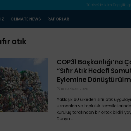
Türkiye’de İklim Değişlikliği
IZ
CLIMATE NEWS
RAPORLAR
ıfır atık
COP31 Başkanlığı’na Ça
“Sıfır Atık Hedefi Somut
Eylemine Dönüştürülme
18 HAZIRAN 2026
Yaklaşık 60 ülkeden sıfır atık uygulayıc
uzmanları ve topluluk temsilcilerind
kuruluş tarafından bir ortak bildiri ya
Dünya ...