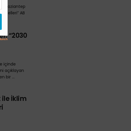
nbey
eği “Gaziantep
 Modelleri” AB
..
ef: “2030
e içinde
ni açıklayan
n bir ...
 ile İklim
ri