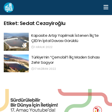
Etiket:
Sedat Cezayiroğlu
Kapasite Artışı Yapılmak İstenen İliç’te
ÇED’in İptal Davası Görüldü
1 ARALIK 2022
Türkiye’nin “Çernobil”i İliç Maden Sahası
Zehir Saçıyor
17 HAZIRAN 2022