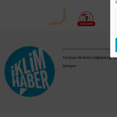
Türkiye’de İklim Değişlikliği Al
İletişim