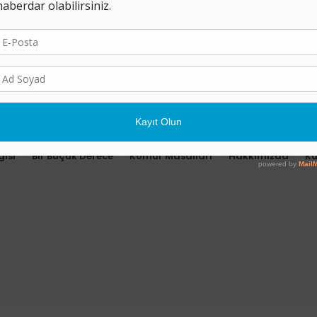
gısı
Bir Buçuk Derece
Kömür Masalları
Hakkımızda
K