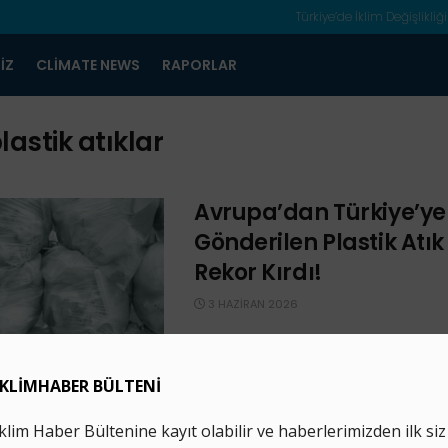
Türkiye’de İklim Değişlikliği
IZ
CLIMATE NEWS
RAPORLAR
lastik atıklar
Avrupa’dan Türkiye’ye
Gönderilen Plastik Atık
Rekor Kırdı!
3 HAZIRAN 2026
Yeni bir politika bilgi notu yayımla
Türkiye, Türkiye’nin Avrupa Birliği’nin
büyük plastik atık alıcısı olduğuna dikk