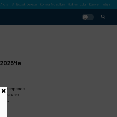
 Algısı
Bir Buçuk Derece
Kömür Masalları
Hakkımızda
Künye
İletişim
 2025’te
yan Greenpeace
 açık ara en
at ...