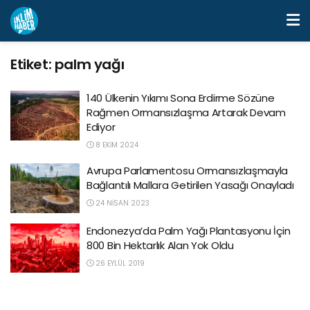
Etiket:
palm yağı
140 Ülkenin Yıkımı Sona Erdirme Sözüne
Rağmen Ormansızlaşma Artarak Devam
Ediyor
8 EKIM 2024
Avrupa Parlamentosu Ormansızlaşmayla
Bağlantılı Mallara Getirilen Yasağı Onayladı
24 NISAN 2023
Endonezya’da Palm Yağı Plantasyonu İçin
800 Bin Hektarlık Alan Yok Oldu
26 EYLÜL 2019