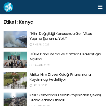
Etiket:
Kenya
“İklim Değişikliği Konusunda Geri Vites
Yapma Şansımız Yok!”
7 NISAN 2025
3 Ülke Daha Petrol ve Gazdan Uzaklaştığını
Açıkladı
6 ARALIK 2023
Afrika İklim Zirvesi Odağı Finansmana
Kaydırmayı Hedefliyor
1 EYLÜL 2023
ICBC Kenya’daki Termik Projesinden Çekildi,
Sırada Adana Olmalı!