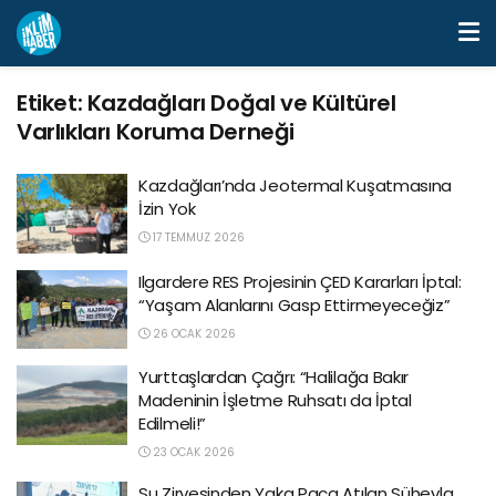
Etiket:
Kazdağları Doğal ve Kültürel
Varlıkları Koruma Derneği
Kazdağları’nda Jeotermal Kuşatmasına
İzin Yok
17 TEMMUZ 2026
Ilgardere RES Projesinin ÇED Kararları İptal:
“Yaşam Alanlarını Gasp Ettirmeyeceğiz”
26 OCAK 2026
Yurttaşlardan Çağrı: “Halilağa Bakır
Madeninin İşletme Ruhsatı da İptal
Edilmeli!”
23 OCAK 2026
Su Zirvesinden Yaka Paça Atılan Süheyla