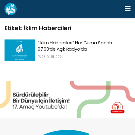
Etiket:
İklim Habercileri
“İklim Habercileri” Her Cuma Sabah
07.00’de Açık Radyo’da
23 EYLÜL 2021