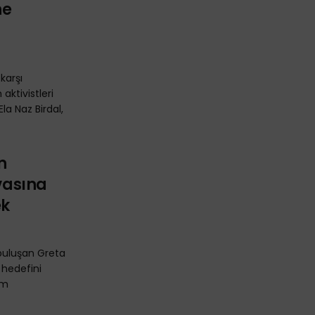
ne
karşı
aktivistleri
la Naz Birdal,
n
avasına
ek
 buluşan Greta
 hedefini
im