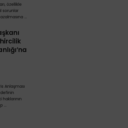
ı, özellikle
al sorunlar
 azalmasına ...
aşkanı
ircilik
anlığı’na
aris Anlaşması
definin
i haklarının
 ...