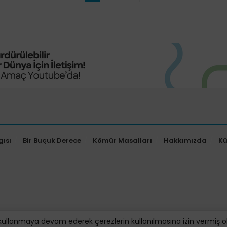
gısı
Bir Buçuk Derece
Kömür Masalları
Hakkımızda
K
kullanmaya devam ederek çerezlerin kullanılmasına izin vermiş oluy