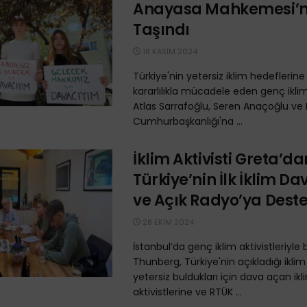
Anayasa Mahkemesi’
Taşındı
18 KASIM 2024
Türkiye'nin yetersiz iklim hedeflerine 
kararlılıkla mücadele eden genç iklim 
Atlas Sarrafoğlu, Seren Anaçoğlu ve E
Cumhurbaşkanlığı'na ...
İklim Aktivisti Greta’da
Türkiye’nin İlk İklim D
ve Açık Radyo’ya Dest
28 EKIM 2024
İstanbul’da genç iklim aktivistleriyle
Thunberg, Türkiye'nin açıkladığı iklim
yetersiz buldukları için dava açan ikl
aktivistlerine ve RTÜK ...