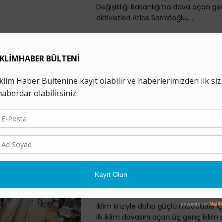
Değişikliği Bakanlığı’na dava açan ge
aktivistleri Atlas Sarrafoğlu, ...
İklim Davalarının Sayıs
Artıyor: Hedef Yeşil A
Yapan Şirketler
27 HAZIRAN 2024
Yeni bir rapora göre 2015 yılından bu
şirketlere ve ticaret birliklerine karşı i
230 civarında dava açıldı. Dava ...
İklim Aktivistleri TBMM
“Geleceğimiz Tehlike A
21 ŞUBAT 2024
İklim kriziyle daha güçlü mücadele iç
ilk iklim davasını açan üç genç iklim a