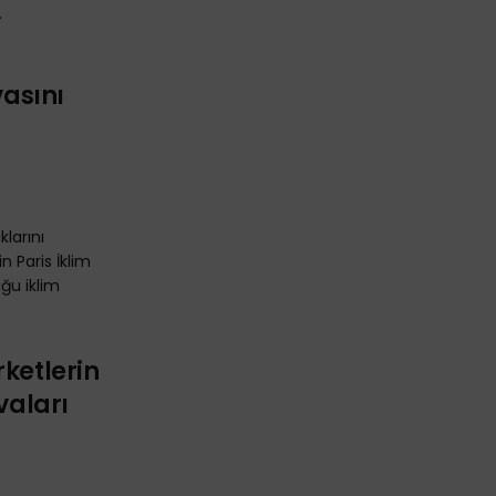
.
vasını
klarını
n Paris İklim
ğu iklim
rketlerin
vaları