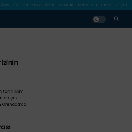
 Algısı
Bir Buçuk Derece
Kömür Masalları
Hakkımızda
Künye
İletişim
rizinin
 tarihi iklim
en en çok
an Grenada’da
vası