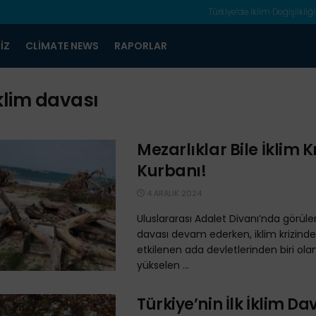
Türkiye’de İklim Değişlikliği
IZ
CLIMATE NEWS
RAPORLAR
klim davası
Mezarlıklar Bile İklim K
Kurbanı!
4 ARALIK 2024
Uluslararası Adalet Divanı’nda görülen
davası devam ederken, iklim krizind
etkilenen ada devletlerinden biri ol
yükselen ...
Türkiye’nin İlk İklim Da