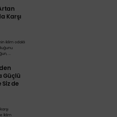
 Artan
la Karşı
nin iklim odaklı
lduğunu
un, ...
nden
a Güçlü
 Siz de
karşı
e İklim