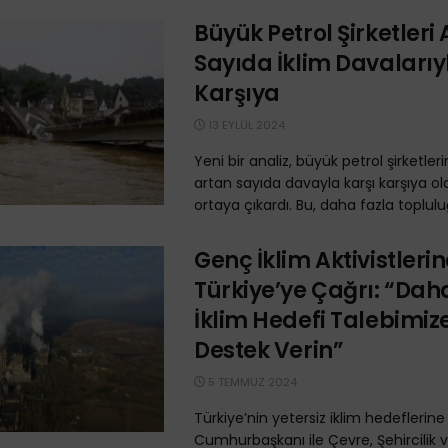
Büyük Petrol Şirketleri
Sayıda İklim Davalarıy
Karşıya
13 EYLÜL 2024
Yeni bir analiz, büyük petrol şirketleri
artan sayıda davayla karşı karşıya o
ortaya çıkardı. Bu, daha fazla topluluğ
Genç İklim Aktivistleri
Türkiye’ye Çağrı: “Dah
İklim Hedefi Talebimize
Destek Verin”
5 TEMMUZ 2024
Türkiye’nin yetersiz iklim hedeflerine 
Cumhurbaşkanı ile Çevre, Şehircilik v