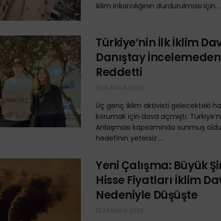
iklim inkarcılığının durdurulması için ..
Türkiye’nin İlk İklim Da
Danıştay İncelemeden
Reddetti
12 ARALIK 2023
Üç genç iklim aktivisti gelecekteki ha
korumak için dava açmıştı. Türkiye’ni
Anlaşması kapsamında sunmuş oldu
hedefinin yetersiz ...
Yeni Çalışma: Büyük Şi
Hisse Fiyatları İklim Da
Nedeniyle Düşüşte
24 MAYIS 2023