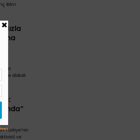
nç iklim
ı Hızla
klama
 yana
klimle alakalı
’de:
ltında”
in Türkiye’nin
ktivisti ve