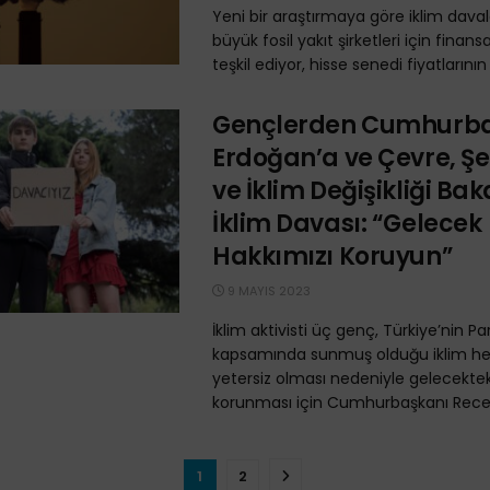
Yeni bir araştırmaya göre iklim davalar
büyük fosil yakıt şirketleri için finans
teşkil ediyor, hisse senedi fiyatlarının
Gençlerden Cumhurb
Erdoğan’a ve Çevre, Şeh
ve İklim Değişikliği Bak
İklim Davası: “Gelecek
Hakkımızı Koruyun”
9 MAYIS 2023
İklim aktivisti üç genç, Türkiye’nin P
kapsamında sunmuş olduğu iklim he
yetersiz olması nedeniyle gelecektek
korunması için Cumhurbaşkanı Recep
1
2