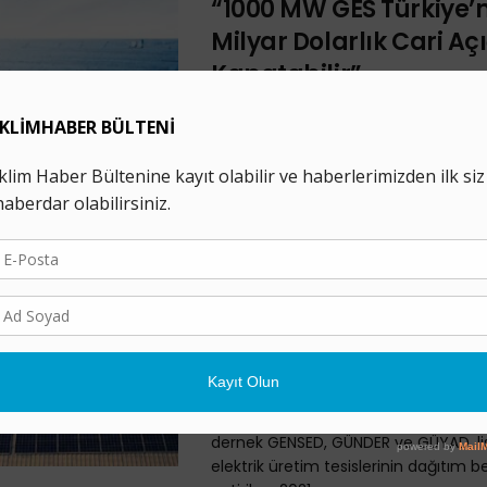
“1000 MW GES Türkiye’ni
Milyar Dolarlık Cari Açı
Kapatabilir”
11 MAYIS 2023
GENSED Başkanı Halil Demirdağ, top
MW'lık güneş enerjisi kapasitesinin, 10 
milyar dolar tutarındaki cari açığın
katkı ...
Güneş Enerjisi Sektör
Çağrı: Dağıtım Bedeli
Geçirilmeli
14 ŞUBAT 2022
Türkiye güneş enerjisi sektörünü te
dernek GENSED, GÜNDER ve GÜYAD, li
elektrik üretim tesislerinin dağıtım b