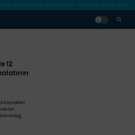
 Algısı
Bir Buçuk Derece
Kömür Masalları
Hakkımızda
Künye
İletişim
e 12
thalatının
al kaynakları
belirten
 Demirdağ,