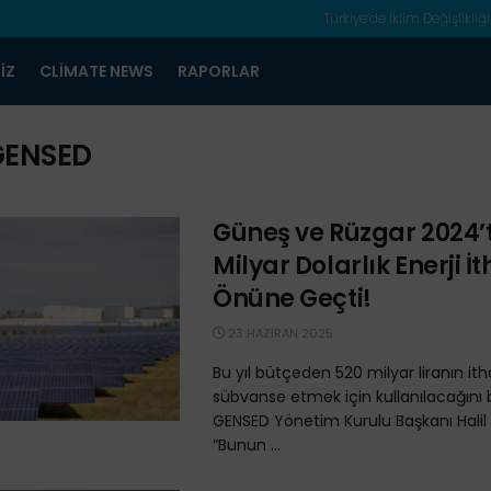
Türkiye’de İklim Değişlikliği
IZ
CLIMATE NEWS
RAPORLAR
GENSED
Güneş ve Rüzgar 2024’t
Milyar Dolarlık Enerji İ
Önüne Geçti!
23 HAZIRAN 2025
Bu yıl bütçeden 520 milyar liranın ith
sübvanse etmek için kullanılacağını 
GENSED Yönetim Kurulu Başkanı Halil
“Bunun ...