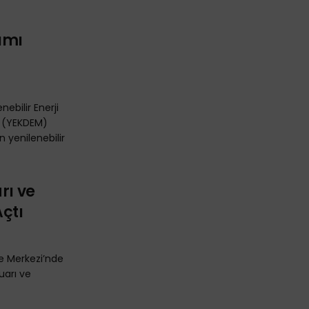
ımı
ebilir Enerji
 (YEKDEM)
n yenilenebilir
rı ve
Açtı
re Merkezi’nde
uarı ve