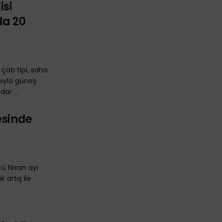
isi
da 20
atı tipi, saha
sıyla güneş
ar ...
esinde
cü Nisan ayı
 artış ile