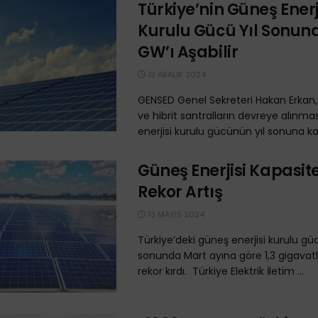
Türkiye’nin Güneş Enerj
Kurulu Gücü Yıl Sonun
GW’ı Aşabilir
13 ARALIK 2024
GENSED Genel Sekreteri Hakan Erkan, ç
ve hibrit santralların devreye alınma
enerjisi kurulu gücünün yıl sonuna kad
Güneş Enerjisi Kapasit
Rekor Artış
13 MAYIS 2024
Türkiye’deki güneş enerjisi kurulu gü
sonunda Mart ayına göre 1,3 gigavatlık
rekor kırdı. Türkiye Elektrik İletim ...