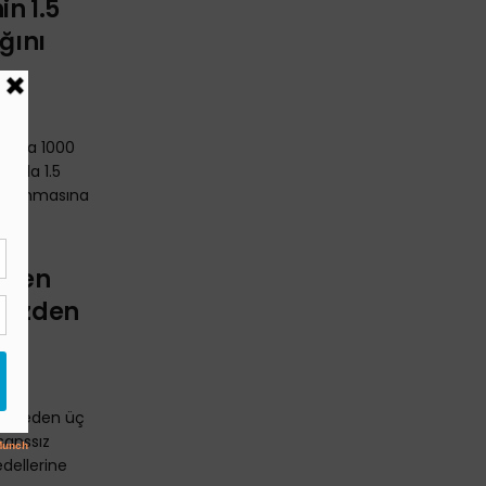
n 1.5
ğını
lamda 1000
yılda 1.5
 kapanmasına
ünden
 Gözden
msil eden üç
sanssız
edellerine