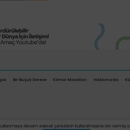
gısı
Bir Buçuk Derece
Kömür Masalları
Hakkımızda
K
kullanmaya devam ederek çerezlerin kullanılmasına izin vermiş oluy