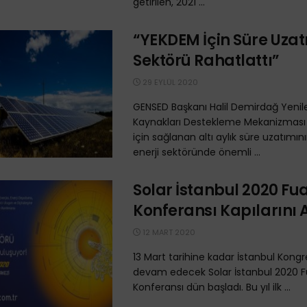
getirilen, 2021 ...
“YEKDEM İçin Süre Uzat
Sektörü Rahatlattı”
29 EYLÜL 2020
GENSED Başkanı Halil Demirdağ Yenilen
Kaynakları Destekleme Mekanizması
için sağlanan altı aylık süre uzatımını
enerji sektöründe önemli ...
Solar İstanbul 2020 Fua
Konferansı Kapılarını 
12 MART 2020
13 Mart tarihine kadar İstanbul Kong
devam edecek Solar İstanbul 2020 F
Konferansı dün başladı. Bu yıl ilk ...