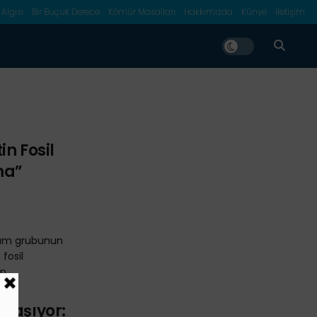
 Algısı
Bir Buçuk Derece
Kömür Masalları
Hakkımızda
Künye
İletişim
n Fosil
ma”
plum grubunun
 fosil
 ...
klaşıyor: