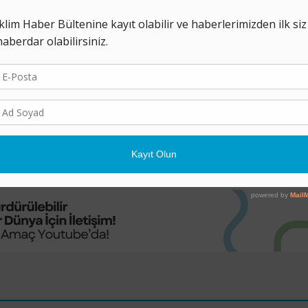
Fosil Yakıtlardan Çıkış
Azaltım mı?
8 ARALIK 2023
Dünyanın emisyonları nasıl azaltabi
iklim krizinin en kötü etkilerini nasıl
önleyebileceğine dair müzakereler,
birkaç gün içinde yoğunlaşacak ve ...