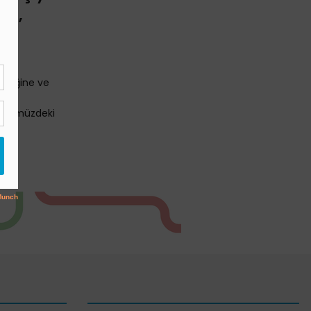
 mı,
leceğine ve
 önümüzdeki