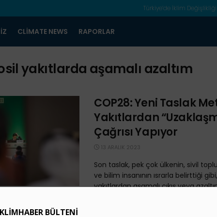
Türkiye’de İklim Değişlikliği
IZ
CLIMATE NEWS
RAPORLAR
osil yakıtlarda aşamalı azaltım
COP28: Yeni Taslak Meti
Yakıtlardan “Uzaklaş
Çağrısı Yapıyor
13 ARALIK 2023
Son taslak, pek çok ülkenin, sivil to
ve bilim insanının ısrarla belirttiği gibi,
yakıtlardan aşamalı çıkış veya azaltım
COP28’de Karar Anı Ya