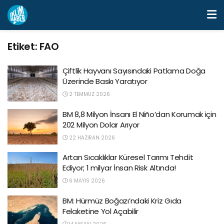
Etiket:
FAO
Çiftlik Hayvanı Sayısındaki Patlama Doğa
Üzerinde Baskı Yaratıyor
2 TEMMUZ 2026
BM 8,8 Milyon İnsanı El Niño’dan Korumak için
202 Milyon Dolar Arıyor
22 HAZIRAN 2026
Artan Sıcaklıklar Küresel Tarımı Tehdit
Ediyor; 1 milyar İnsan Risk Altında!
6 MAYIS 2026
BM: Hürmüz Boğazı’ndaki Kriz Gıda
Felaketine Yol Açabilir