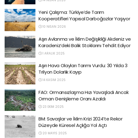
14 NISAN 2026
Yeni Çalışma: Türkiye’de Tarım
Kooperatifleri Yapısal Darboğazlar Yaşıyor
10 NISAN 2026
Aşırı Avlanma ve İklim Değişikliği Akdeniz ve
Karadeniz’deki Balık Stoklarını Tehdit Ediyor
1 ARALIK 2025
Aşırı Hava Olayları Tarımı Vurdu: 30 Yılda 3
Trilyon Dolarlık Kayıp
14 KASIM 2025
FAO: Ormansızlaşma Hızı Yavaşladı Ancak
Orman Genişleme Oranı Azaldı
23 EKIM 2025
BM: Savaşlar ve İklim Krizi 2024’te Rekor
Düzeyde Küresel Açlığa Yol Açtı
20 MAYIS 2025