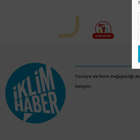
Türkiye’de İklim Değişlikliği Al
İletişim