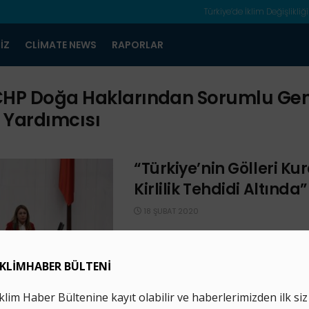
Türkiye’de İklim Değişlikliği
IZ
CLIMATE NEWS
RAPORLAR
HP Doğa Haklarından Sorumlu Gen
 Yardımcısı
“Türkiye’nin Gölleri Kur
Kirlilik Tehdidi Altında”
18 ŞUBAT 2020
CHP Doğa Haklarından Sorumlu Gene
Yardımcısı Gülizar Biçer Karaca önl
Göller Bölgesinin haritadan silinebilec
acil eylem planı ...