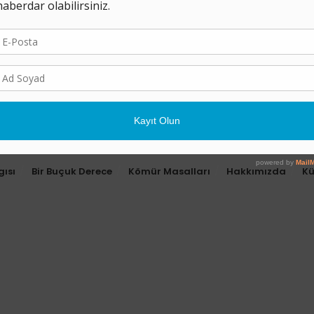
gısı
Bir Buçuk Derece
Kömür Masalları
Hakkımızda
K