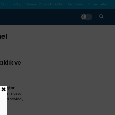
 Algısı
Bir Buçuk Derece
Kömür Masalları
Hakkımızda
Künye
İletişim
el
aklık ve
l Başkan
em alınmazsa
eğini söyledi,