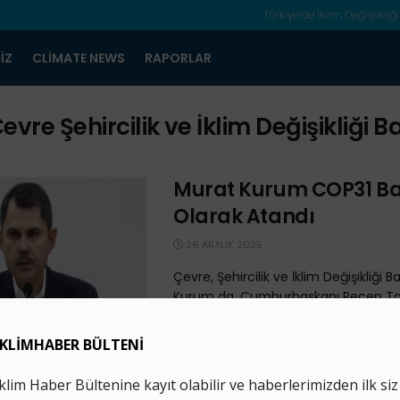
Türkiye’de İklim Değişlikliği
IZ
CLIMATE NEWS
RAPORLAR
evre Şehircilik ve İklim Değişikliği 
Murat Kurum COP31 B
Olarak Atandı
26 ARALIK 2025
Çevre, Şehircilik ve İklim Değişikliği 
Kurum da, Cumhurbaşkanı Recep Ta
Erdoğan'ın kararıyla COP31'e başkan 
Türkiye, Birleşmiş ...