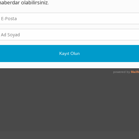
gısı
Bir Buçuk Derece
Kömür Masalları
Hakkımızda
K