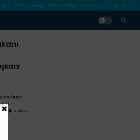
 Algısı
Bir Buçuk Derece
Kömür Masalları
Hakkımızda
Künye
İletişim
Bakanı
aşkanı
Bakanı Murat
yyip
olarak atandı.