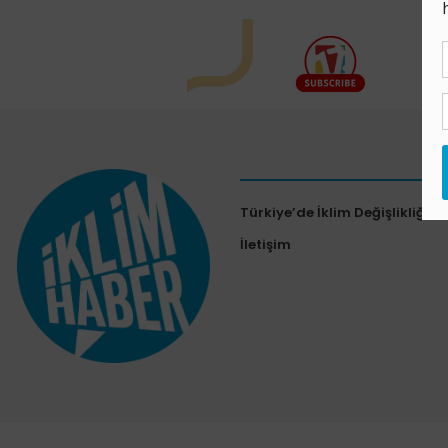
Türkiye’de İklim Değişlikliği Al
İletişim