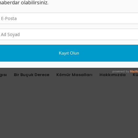
gısı
Bir Buçuk Derece
Kömür Masalları
Hakkımızda
K