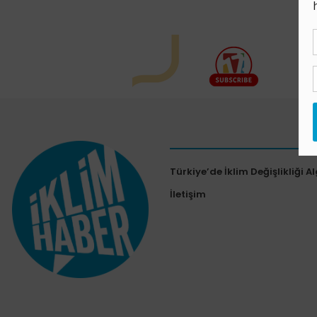
Türkiye’de İklim Değişlikliği Al
İletişim