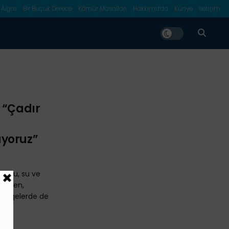
 Algısı
Bir Buçuk Derece
Kömür Masalları
Hakkımızda
Künye
İletişim
 “Çadır
üyoruz”
aroğlu, su ve
nirken,
 bölgelerde de