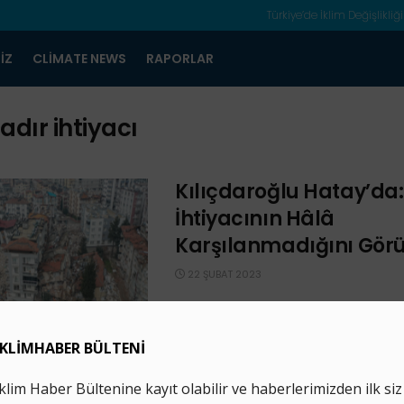
Türkiye’de İklim Değişlikliği
IZ
CLIMATE NEWS
RAPORLAR
adır ihtiyacı
Kılıçdaroğlu Hatay’da:
İhtiyacının Hâlâ
Karşılanmadığını Gör
22 ŞUBAT 2023
Hatay’ı ziyaret eden CHP lideri Kılıçd
çadır ihtiyacının devam ettiğine deği
“Maalesef sadece Hatay değil, diğer
...