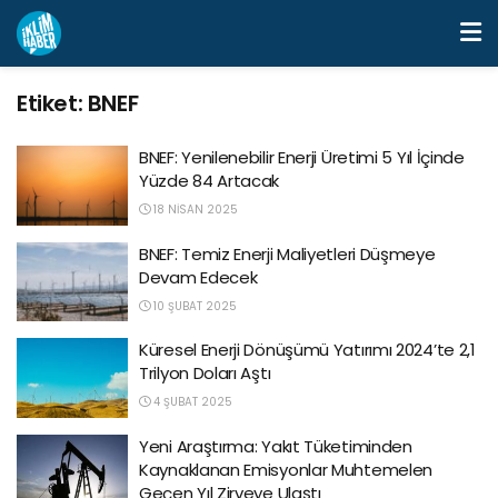
Etiket:
BNEF
BNEF: Yenilenebilir Enerji Üretimi 5 Yıl İçinde
Yüzde 84 Artacak
18 NISAN 2025
BNEF: Temiz Enerji Maliyetleri Düşmeye
Devam Edecek
10 ŞUBAT 2025
Küresel Enerji Dönüşümü Yatırımı 2024’te 2,1
Trilyon Doları Aştı
4 ŞUBAT 2025
Yeni Araştırma: Yakıt Tüketiminden
Kaynaklanan Emisyonlar Muhtemelen
Geçen Yıl Zirveye Ulaştı