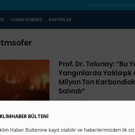
Türkiye’de İklim Değişlikliği
IZ
CLIMATE NEWS
RAPORLAR
tmsofer
Prof. Dr. Tolunay: “Bu Yı
Yangınlarda Yaklaşık 
Milyon Ton Karbondiok
Salındı”
8 EYLÜL 2025
Prof. Dr. Tolunay, Türkiye’de bu yılki
toplamda yaklaşık 4,5 milyon ton kar
atmosfere salındığını belirtti. Avru
Yangını Bilgi ...