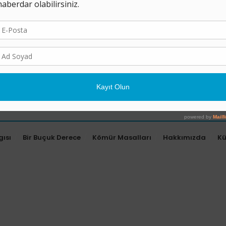
gısı
Bir Buçuk Derece
Kömür Masalları
Hakkımızda
K