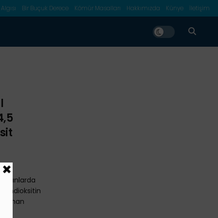
 Algısı
Bir Buçuk Derece
Kömür Masalları
Hakkımızda
Künye
İletişim
l
4,5
sit
 yangınlarda
bondioksitin
pa Orman