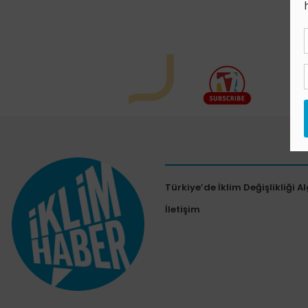
Türkiye’de İklim Değişlikliği Al
İletişim