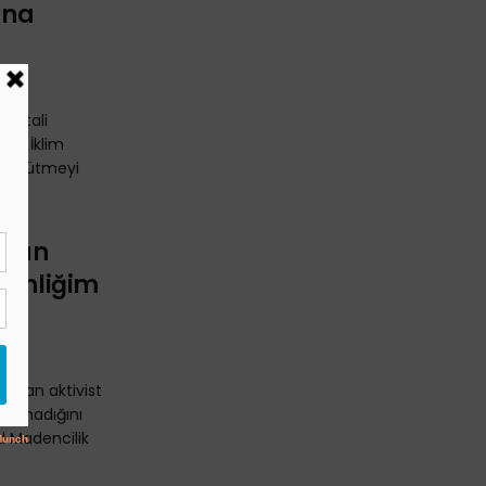
ına
 iptali
 ve İklim
a yürütmeyi
uran
venliğim
uyuran aktivist
n olmadığını
ld Madencilik