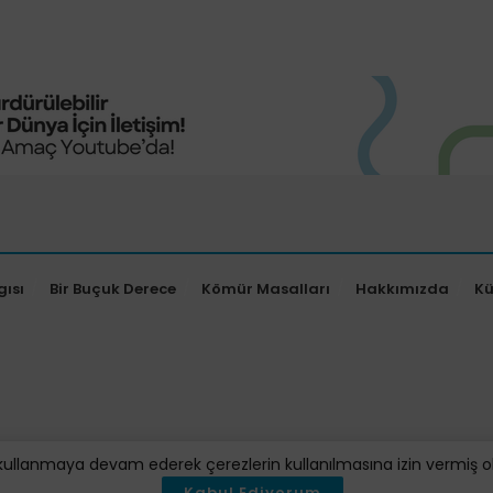
gısı
Bir Buçuk Derece
Kömür Masalları
Hakkımızda
K
kullanmaya devam ederek çerezlerin kullanılmasına izin vermiş oluy
Kabul Ediyorum