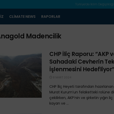
Türkiye’de İklim Değişlikliği
IZ
CLIMATE NEWS
RAPORLAR
nagold Madencilik
CHP İliç Raporu: “AKP v
Sahadaki Cevherin Te
İşlenmesini Hedefliyor
8 MART 2024
CHP İliç Heyeti tarafından hazırlanan
Murat Kurum’un felaketteki rolüne d
çekilirken, AKP’nin ve şirketin yığın l
kayan ve ...