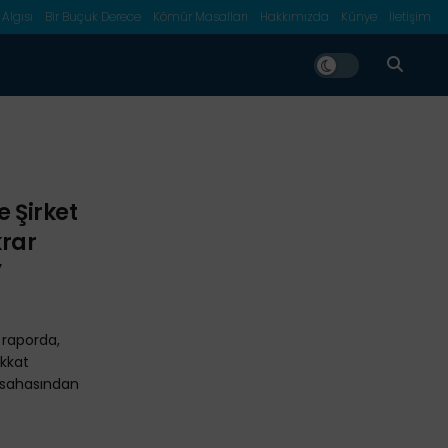
 Algısı
Bir Buçuk Derece
Kömür Masalları
Hakkımızda
Künye
İletişim
e Şirket
krar
”
 raporda,
ikkat
iç sahasından