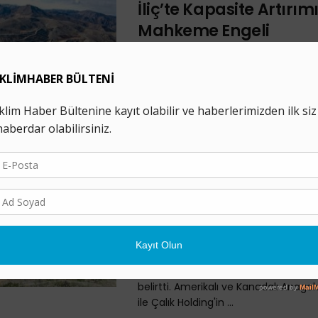
İliç’te Kapasite Artırım
Mahkeme Engeli
5 MART 2024
TMMOB'un İliç'teki kapasite artırımının
istemiyle Anagold ve Çevre, Şehircilik
Değişikliği Bakanlığı’na açtığı davad
durdurma kararı çıktı. ...
Siyanür Felaketini Duy
Cezayirlioğlu: “Can Gü
Yok”
30 HAZIRAN 2022
Erzincan, İliç’teki siyanür felaketini d
Sedat Cezayirlioğlu, can güvenliğini
belirtti. Amerikalı ve Kanadalı Anago
ile Çalık Holding'in ...