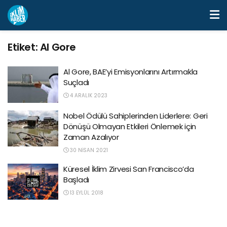
Etiket:
Al Gore
Al Gore, BAE’yi Emisyonlarını Artırmakla
Suçladı
4 ARALIK 2023
Nobel Ödülü Sahiplerinden Liderlere: Geri
Dönüşü Olmayan Etkileri Önlemek için
Zaman Azalıyor
30 NISAN 2021
Küresel İklim Zirvesi San Francisco’da
Başladı
13 EYLÜL 2018