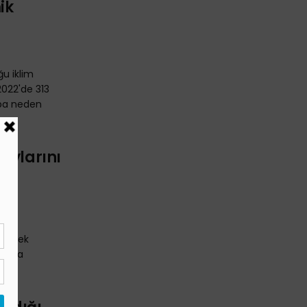
ik
ğu iklim
2022'de 313
yba neden
aylarını
ı,
giderek
, suya