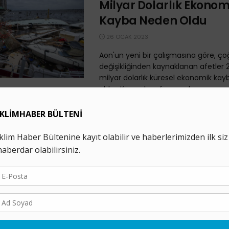
Milyar Dolarlık Ekonom
Kayba Neden Oldu
26 OCAK 2023
Aon'un yeni bir çalışmasına göre, ço
değişikliğinden kaynaklanan afetler 
milyar dolarlık küresel ekonomik ka
oldu. Küresel profesyonel ...
TEMA 2022’nin Çevre Ol
Değerlendirdi
17 OCAK 2023
İklim değişikliği, biyolojik çeşitlilik kayb
ormansızlaştırma, tarım alanlarının 
azalması ile yeterli ve sağlıklı gıdaya
ulaşamama 2022 yılında da ...