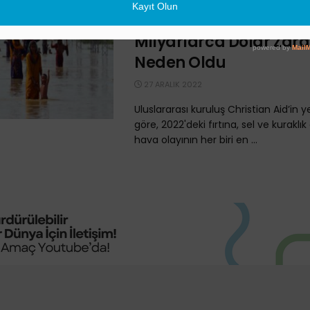
Yıkıcı Felaketlerin Yaş
2022’de Aşırı Hava Ola
Milyarlarca Dolar Zar
Neden Oldu
27 ARALIK 2022
Uluslararası kuruluş Christian Aid’in 
göre, 2022'deki fırtına, sel ve kuraklık g
hava olayının her biri en ...