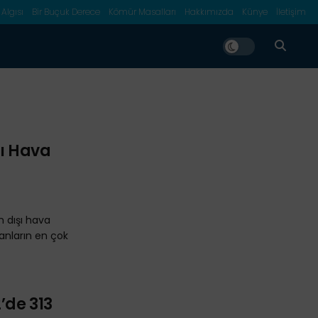
 Algısı
Bir Buçuk Derece
Kömür Masalları
Hakkımızda
Künye
İletişim
rı Hava
 dışı hava
anların en çok
’de 313