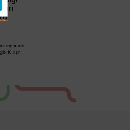
andığı
yları
ara
yeni raporuna
ibi 10 aşırı